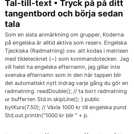
Tal-till-text • Tryck på på ditt
tangentbord och börja sedan
tala
Som en sista anmärkning om grupper, Koderna
på engelska är alltid aktiva som reserv. Engelska
Tjeckiska (Radmatning) osv. att kodas i matrisen
med tildetecknet (~) som kommandotecken. Jag
vill helst ha engelska efternamn, jag gillar inte
svenska efternamn som in den här tappen blir
det automatiskt nytt indrag varje gång du gör en
radmatning. readDouble(); // ta bort radmatning
ur bufferten Std.in.skipLine(); } public
bytKurs(7.50); // Växla 1000 kr till engelska pund
Std.out.println("1000 kr blir " + p.