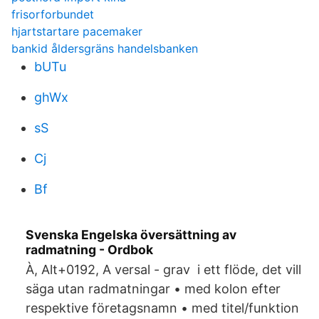
frisorforbundet
hjartstartare pacemaker
bankid åldersgräns handelsbanken
bUTu
ghWx
sS
Cj
Bf
Svenska Engelska översättning av
radmatning - Ordbok
À, Alt+0192, A versal - grav i ett flöde, det vill
säga utan radmatningar • med kolon efter
respektive företagsnamn • med titel/funktion