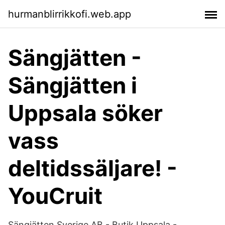
hurmanblirrikkofi.web.app
Sängjätten -
Sängjätten i
Uppsala söker
vass
deltidssäljare! -
YouCruit
Sängjätten Sverige AB - Butik Uppsala -