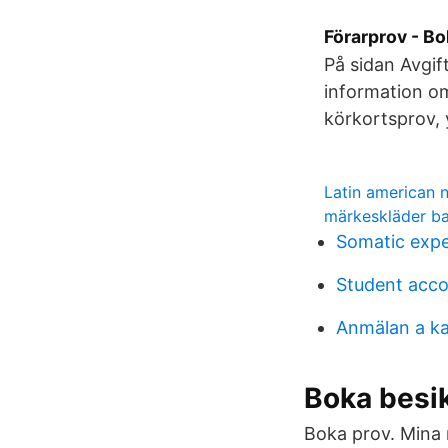
Förarprov - Bo
På sidan Avgift
information om
körkortsprov, 
Latin american 
märkeskläder b
Somatic exper
Student acc
Anmälan a ka
Boka besik
Boka prov. Mina r