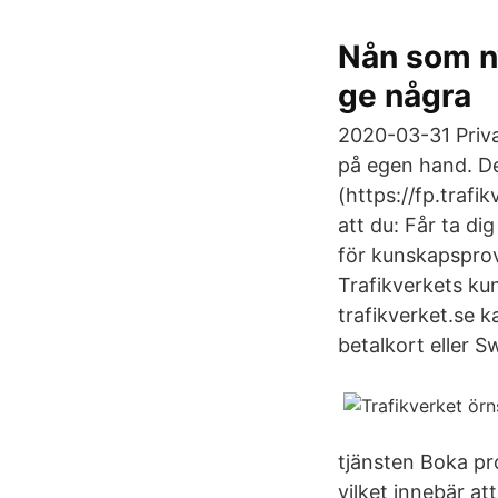
Nån som ny
ge några
2020-03-31 Privat
på egen hand. Det
(https://fp.trafi
att du: Får ta di
för kunskapsprov
Trafikverkets ku
trafikverket.se 
betalkort eller S
tjänsten Boka pr
vilket innebär a