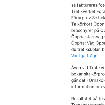
så faktureras fo
Trafikverket För
Förarprov Se hel
Ta körkort Öppna
broschyrer på Öp
Öppna; Järnväg 
Öppna; Väg Öppna
du trafikskolan bo
Vanliga frågor
Även vid Trafikve
bokar sitt körpro
går det i Örnsköl
information om v
Resultatet på te
Transportstyrels