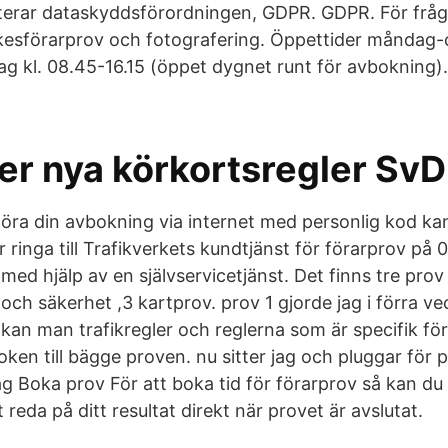
nterar dataskyddsförordningen, GDPR. GDPR. För frå
kesförarprov och fotografering. Öppettider måndag-
ag kl. 08.45-16.15 (öppet dygnet runt för avbokning)
er nya körkortsregler SvD
öra din avbokning via internet med personlig kod ka
r ringa till Trafikverkets kundtjänst för förarprov på 
med hjälp av en självservicetjänst. Det finns tre prov 
och säkerhet ,3 kartprov. prov 1 gjorde jag i förra 
kan man trafikregler och reglerna som är specifik för
ken till bägge proven. nu sitter jag och pluggar för 
g Boka prov För att boka tid för förarprov så kan du 
reda på ditt resultat direkt när provet är avslutat.