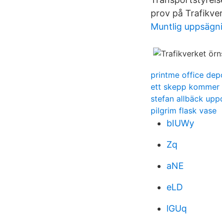
prov på Trafikve
Muntlig uppsägn
printme office dep
ett skepp kommer l
stefan allbäck upp
pilgrim flask vase
bIUWy
Zq
aNE
eLD
lGUq