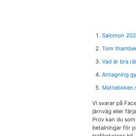
Salomon 2021
Tom thambe
Vad är bra rä
Antagning g
Matteboken.s
Vi svarar på Fac
järnväg eller färj
Prov kan du som 
betalningar för 
trafikskolans bil.