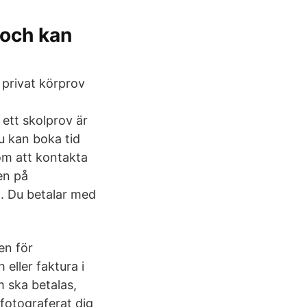
 och kan
 privat körprov
 ett skolprov är
u kan boka tid
om att kontakta
en på
g. Du betalar med
en för
eller faktura i
m ska betalas,
fotograferat dig