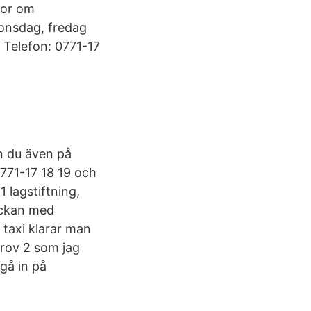
gor om
onsdag, fredag
. Telefon: 0771-17
n du även på
0771-17 18 19 och
1 lagstiftning,
veckan med
 taxi klarar man
prov 2 som jag
gå in på