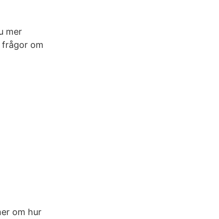
du mer
r frågor om
 mer om hur