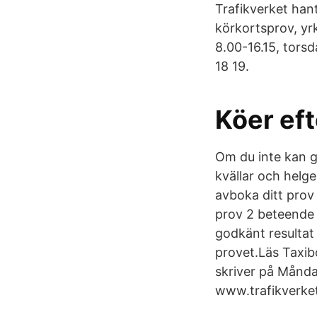
Trafikverket ha
körkortsprov, yr
8.00-16.15, torsd
18 19.
Köer eft
Om du inte kan g
kvällar och helge
avboka ditt prov 
prov 2 beteende 
godkänt resultat 
provet.Läs Taxibo
skriver på Månda
www.trafikverket 