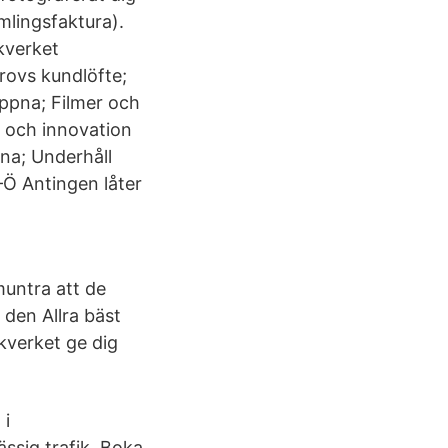
mlingsfaktura).
kverket
rovs kundlöfte;
ppna; Filmer och
g och innovation
na; Underhåll
–Ö Antingen låter
muntra att de
 den Allra bäst
ikverket ge dig
 i
ssig trafik. Boka