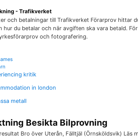
kning - Trafikverket
er och betalningar till Trafikverket Förarprov hittar 
 hur du betalar och när avgiften ska vara betald. Fö
yrkesförarprov och fotografering.
names
arn
iencing kritik
ommodation in london
ssa metall
tning Besikta Bilprovning
esultat Bro över Uterån, Fälltjäl (Örnsköldsvik) Läs