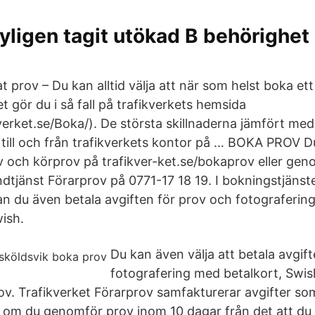
ligen tagit utökad B behörighet
 prov – Du kan alltid välja att när som helst boka ett
 gör du i så fall på trafikverkets hemsida
kverket.se/Boka/). De största skillnaderna jämfört med
g till och från trafikverkets kontor på … BOKA PROV D
 och körprov på trafikver-ket.se/bokaprov eller gen
ndtjänst Förarprov på 0771-17 18 19. I bokningstjänst
kan du även betala avgiften för prov och fotograferin
wish.
Du kan även välja att betala avgift
fotografering med betalkort, Swish 
ov. Trafikverket Förarprov samfakturerar avgifter so
tt om du genomför prov inom 10 dagar från det att du 