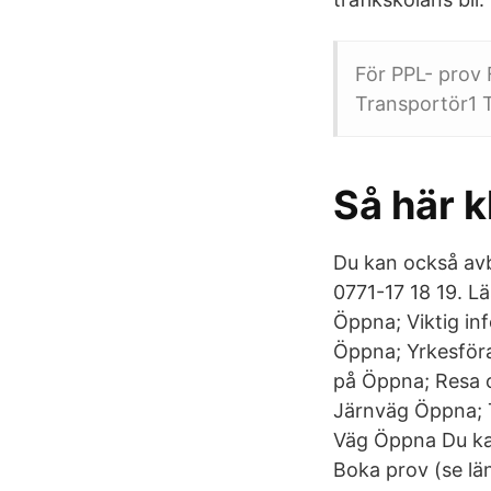
För PPL- prov 
Transportör1 
Så här 
Du kan också avb
0771-17 18 19. L
Öppna; Viktig in
Öppna; Yrkesföra
på Öppna; Resa o
Järnväg Öppna; 
Väg Öppna Du kan
Boka prov (se län