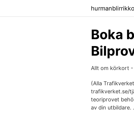
hurmanblirrikk
Boka b
Bilpro
Allt om körkort 
(Alla Trafikverket
trafikverket.se/tj
teoriprovet behö
av din utbildare. 