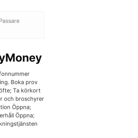
 Passare
 MyMoney
lefonnummer
ing. Boka prov
öfte; Ta körkort
r och broschyrer
ation Öppna;
erhåll Öppna;
okningstjänsten