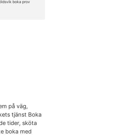
lem på väg,
rkets tjänst Boka
e tider, sköta
nte boka med