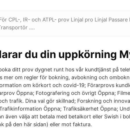
För CPL-, IR- och ATPL- prov Linjal pro Linjal Passare
Transportör ….
klarar du din uppkörning
oka ditt prov dygnet runt hos vår kundtjänst på te
äs mer om regler för bokning, avbokning och ombokn
formation om körkort och covid-19; Förarprovs kundl
rprov Öppna; Fotografering och övrigt Öppna; Filme
ch trafik. Dina val gör skillnad; Forskning och innov
Trafikinformation Öppna; Trafiksäkerhet Öppna; Und
 även välja att betala med betalkort eller Swish i b
k på den här sidan) eller mot faktura.