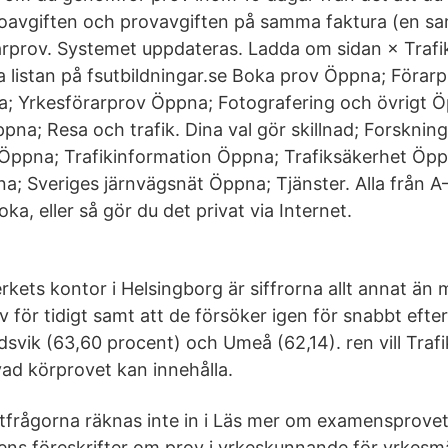
toavgiften och provavgiften på samma faktura (en sa
arprov. Systemet uppdateras. Ladda om sidan × Trafi
a listan på fsutbildningar.se Boka prov Öppna; Förarp
; Yrkesförarprov Öppna; Fotografering och övrigt Ö
pna; Resa och trafik. Dina val gör skillnad; Forsknin
Öppna; Trafikinformation Öppna; Trafiksäkerhet Öpp
; Sveriges järnvägsnät Öppna; Tjänster. Alla från A
ka, eller så gör du det privat via Internet.
rkets kontor i Helsingborg är siffrorna allt annat än 
v för tidigt samt att de försöker igen för snabbt efter
dsvik (63,60 procent) och Umeå (62,14). ren vill Traf
ad körprovet kan innehålla.
stfrågorna räknas inte in i Läs mer om examensprovet
ens föreskrifter om prov i yrkeskunnande för yrkesmä