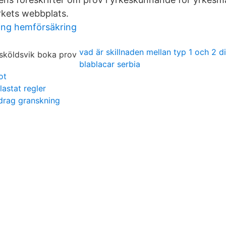
rkets webbplats.
ing hemförsäkring
vad är skillnaden mellan typ 1 och 2 d
blablacar serbia
ot
astat regler
drag granskning