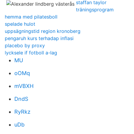
staffan taylor
träningsprogram
hemma med pilatesboll
spelade hulot
uppsägningstid region kronoberg
pengaruh kurs terhadap inflasi
placebo by proxy
lycksele if fotboll a-lag
MU
oOMq
mVBXH
DndS
RyRkz
uDb