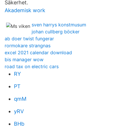
Säkerhet.
Akademisk work
sven harrys konstmusum
johan cullberg böcker
ab doer twist fungerar
rormokare strangnas
excel 2021 calendar download
bis manager wow
road tax on electric cars
RY
PT
qmM
yRV
BHb