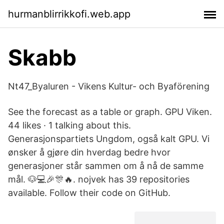
hurmanblirrikkofi.web.app
Skabb
Nt47_Byaluren - Vikens Kultur- och Byaförening
See the forecast as a table or graph. GPU Viken.
44 likes · 1 talking about this.
Generasjonspartiets Ungdom, også kalt GPU. Vi
ønsker å gjøre din hverdag bedre hvor
generasjoner står sammen om å nå de samme
mål. 🐶💻🎉🎊🔥. nojvek has 39 repositories
available. Follow their code on GitHub.