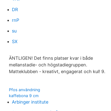
DR
rnP
su
SX
ÄNTLIGEN! Det finns platser kvar i både
mellanstadie- och högstadiegruppen.
Matteklubben - kreativt, engagerat och kul! 9.
Pfos användning
kaffebona 9 cm
Arbinger institute