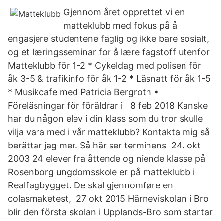
Gjennom året opprettet vi en
matteklubb med fokus på å
engasjere studentene faglig og ikke bare sosialt,
og et læringsseminar for å lære fagstoff utenfor
Matteklubb för 1-2 * Cykeldag med polisen för
åk 3-5 & trafikinfo för åk 1-2 * Läsnatt för åk 1-5
* Musikcafe med Patricia Bergroth •
Föreläsningar för föräldrar i 8 feb 2018 Kanske
har du någon elev i din klass som du tror skulle
vilja vara med i vår matteklubb? Kontakta mig så
berättar jag mer. Så här ser terminens 24. okt
2003 24 elever fra åttende og niende klasse på
Rosenborg ungdomsskole er på matteklubb i
Realfagbygget. De skal gjennomføre en
colasmaketest, 27 okt 2015 Härneviskolan i Bro
blir den första skolan i Upplands-Bro som startar