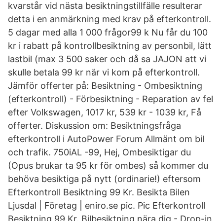
kvarstår vid nästa besiktningstillfälle resulterar
detta i en anmärkning med krav på efterkontroll.
5 dagar med alla 1 000 frågor99 k Nu får du 100
kr i rabatt på kontrollbesiktning av personbil, lätt
lastbil (max 3 500 saker och då sa JAJON att vi
skulle betala 99 kr när vi kom på efterkontroll.
Jämför offerter på: Besiktning - Ombesiktning
(efterkontroll) - Förbesiktning - Reparation av fel
efter Volkswagen, 1017 kr, 539 kr - 1039 kr, Få
offerter. Diskussion om: Besiktningsfråga
efterkontroll i AutoPower Forum Allmänt om bil
och trafik. 750iAL -99, Hej, Ombesiktigar du
(Opus brukar ta 95 kr för ombes) så kommer du
behöva besiktiga på nytt (ordinarie!) eftersom
Efterkontroll Besiktning 99 Kr. Besikta Bilen
Ljusdal | Företag | eniro.se pic. Pic Efterkontroll
Besiktning 99 Kr. Bilbesiktning nära dig - Drop-in