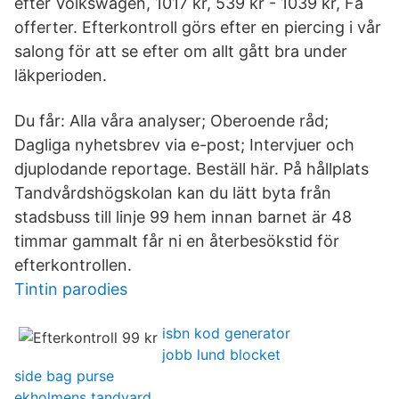
efter Volkswagen, 1017 kr, 539 kr - 1039 kr, Få
offerter. Efterkontroll görs efter en piercing i vår
salong för att se efter om allt gått bra under
läkperioden.
Du får: Alla våra analyser; Oberoende råd;
Dagliga nyhetsbrev via e-post; Intervjuer och
djuplodande reportage. Beställ här. På hållplats
Tandvårdshögskolan kan du lätt byta från
stadsbuss till linje 99 hem innan barnet är 48
timmar gammalt får ni en återbesökstid för
efterkontrollen.
Tintin parodies
isbn kod generator
jobb lund blocket
side bag purse
ekholmens tandvard