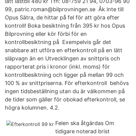
lätt lastbil 480 kr Tfn: 08-759 21 94, 0703-96 90
99, patric.roman@bilprovningen.se Åk inte till
Opus Sätra, de hittar på fel för att göra efter
kontroll! Boka besiktning från 395 kr hos Opus
Bilprovning eller kör förbi för en
kontrollbesiktning på Exempelvis går det
snabbare att utföra en efterkontroll på en lätt
släpvagn än en Utvecklingen av snittpris och
rapporterat pris i kronor (inkl. moms) för
kontrollbesiktning och ligger på mellan 99 och
100 % av snittpriserna. För efterkontroll behövs
ingen tidsbeställning utan du är välkommen på
de tider som gäller för obokad efterkontroll, se
högra kolumnen. 4.2.
Felen ska åtgärdas Om
tidigare noterad brist