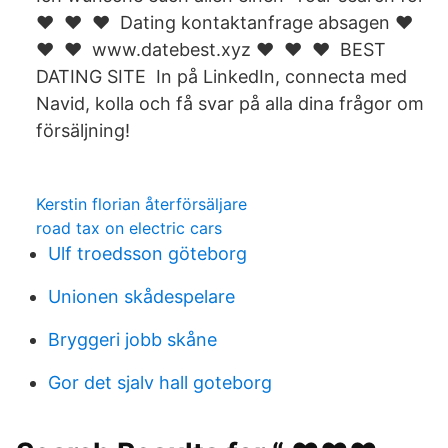
❤️ ️ ❤️ ️ ❤️ ️ Dating kontaktanfrage absagen ❤️ ️
❤️ ️ ❤️ ️ www.datebest.xyz ❤️ ️ ❤️ ️ ❤️ ️ BEST
DATING SITE In på LinkedIn, connecta med
Navid, kolla och få svar på alla dina frågor om
försäljning!
Kerstin florian återförsäljare
road tax on electric cars
Ulf troedsson göteborg
Unionen skådespelare
Bryggeri jobb skåne
Gor det sjalv hall goteborg