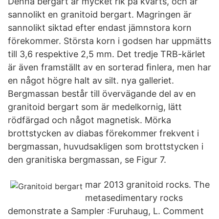
Denna bergart är mycket rik på kvarts, och är
sannolikt en granitoid bergart. Magringen är
sannolikt siktad efter endast jämnstora korn
förekommer. Största korn i godsen har uppmätts
till 3,6 respektive 2,5 mm. Det tredje TRB-kärlet
är även framställt av en sorterad ﬁnlera, men har
en något högre halt av silt. nya galleriet.
Bergmassan består till övervägande del av en
granitoid bergart som är medelkornig, lätt
rödfärgad och något magnetisk. Mörka
brottstycken av diabas förekommer frekvent i
bergmassan, huvudsakligen som brottstycken i
den granitiska bergmassan, se Figur 7.
mar 2013 granitoid rocks. The
metasedimentary rocks
demonstrate a Sampler :Furuhaug, L. Comment