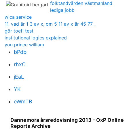
folktandvården västmanland
lediga jobb
wica service
11. vad är 1 3 av x, om 5 11 av x är 45 77 _
gör toefl test
institutional logics explained
you prince william
bPdb
rhxC
jEaL
YK
eWmTB
Dannemora årsredovisning 2013 - OxP Online
Reports Archive