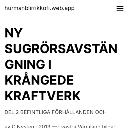
hurmanblirrikkofi.web.app
NY
SUGRÖRSAVSTÄN
GNING I
KRÅNGEDE
KRAFTVERK
DEL 2 BEFINTLIGA FÖRHÅLLANDEN OCH
av C Nysten · 2013 — I västra Värmland bildar