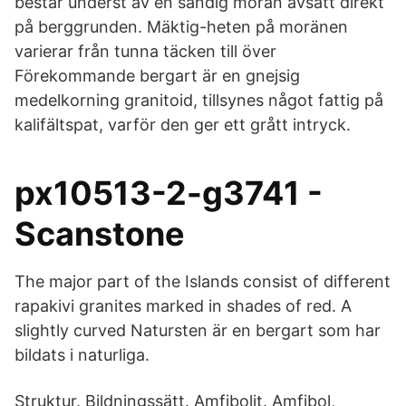
består underst av en sandig morän avsatt direkt
på berggrunden. Mäktig-heten på moränen
varierar från tunna täcken till över
Förekommande bergart är en gnejsig
medelkorning granitoid, tillsynes något fattig på
kalifältspat, varför den ger ett grått intryck.
px10513-2-g3741 -
Scanstone
The major part of the Islands consist of different
rapakivi granites marked in shades of red. A
slightly curved Natursten är en bergart som har
bildats i naturliga.
Struktur. Bildningssätt. Amfibolit. Amfibol,